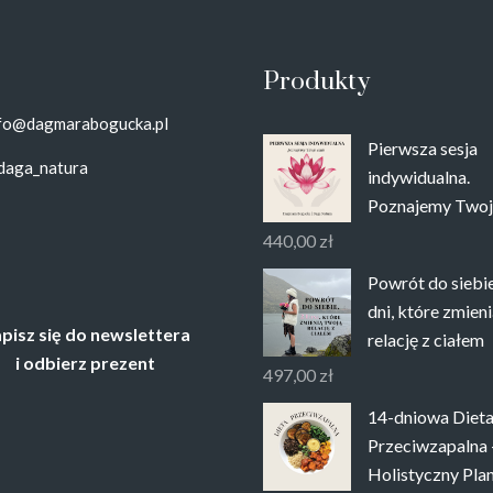
Produkty
fo@dagmarabogucka.pl
Pierwsza sesja
aga_natura
indywidualna.
Poznajemy Twoje
440,00
zł
Powrót do siebie
dni, które zmien
pisz się do newslettera
relację z ciałem
i odbierz prezent
497,00
zł
14-dniowa Diet
Przeciwzapalna 
Holistyczny Pla