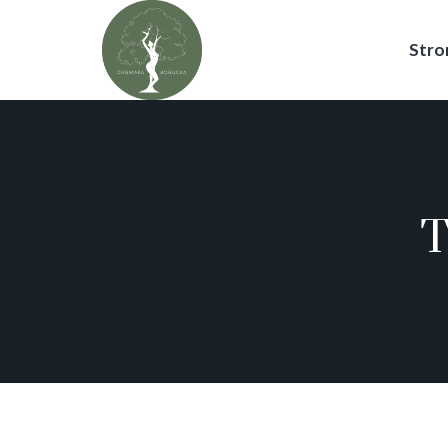
Stro
T